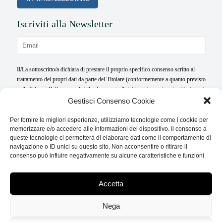
Iscriviti alla Newsletter
Il/La sottoscritto/a dichiara di prestare il proprio specifico consenso scritto al
trattamento dei propri dati da parte del Titolare (conformemente a quanto previsto
nella Privacy Policy consultabile al seguente link
https://www.bazzica.it/privacy/
per le ulteriori finalità di marketing quali l’invio - anche tramite e-mail, SMS - di
Gestisci Consenso Cookie
newsletter, materiale pubblicitario e di comunicazioni aventi contenuto
informativo e/o promozionale in relazione ai prodotti offerti ed ai servizi forniti
Per fornire le migliori esperienze, utilizziamo tecnologie come i cookie per
e/o promossi dal Titolare
memorizzare e/o accedere alle informazioni del dispositivo. Il consenso a
queste tecnologie ci permetterà di elaborare dati come il comportamento di
navigazione o ID unici su questo sito. Non acconsentire o ritirare il
consenso può influire negativamente su alcune caratteristiche e funzioni.
Accetta
BAZZICA GROUP è un sito aggiornato in base ai sensi del
Nega
Regolamento UE 2016/679 denominato “Regolamento Europeo in